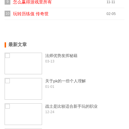
怎么赢得游戏里所有
9
11-11
人都忽略的名望？
玩转历练值 传奇世
10
02-05
界“九九归一”革新体
验
最新文章
法师优势发挥秘籍
03-13
关于pk的一些个人理解
01-01
战士是比较适合新手玩的职业
12-24