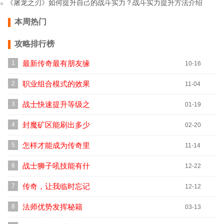
《屠龙之刃》如何提升自己的战斗实力？战斗实力提升方法介绍
本周热门
攻略排行榜
最新传奇最有朋友缘
1
10-16
的职业！
职业组合模式的效果
2
11-04
与PK心得
战士快速提升等级之
3
01-19
初练篇
封魔矿区能刷出多少
4
02-20
尸王？
怎样才能成为传奇里
5
11-14
的名人
战士狮子吼技能有什
6
12-22
么用？
传奇，让我临时忘记
7
12-12
伤痛！
法师优势发挥秘籍
8
03-13