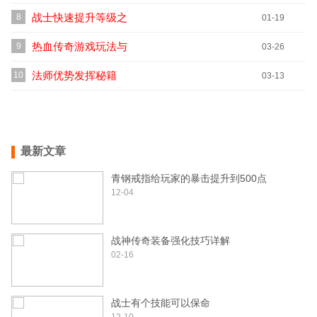
裁决吗？
战士快速提升等级之
8
01-19
初练篇
热血传奇游戏玩法与
9
03-26
赚钱成家攻略
法师优势发挥秘籍
10
03-13
最新文章
青钢戒指给玩家的暴击提升到500点
12-04
战神传奇装备强化技巧详解
02-16
战士有个技能可以保命