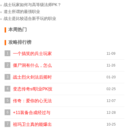
战士玩家如何与高等级法师PK？
道士所谓的最强职业
战士是比较适合新手玩的职业
本周热门
攻略排行榜
一个搞笑的兵士玩家
1
11-09
僵尸洞有什么，怎么
2
11-26
玩家都喜欢去？
战士烈火剑法后摇时
3
01-20
间长，如何解决？
变态传奇sf职业PK技
4
02-25
巧与游戏经验分享
传奇：爱你的心无法
5
12-07
自拔
+11装备合成经过与
6
12-28
心得
祖玛卫士真的能爆出
7
10-25